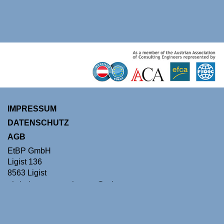
IMPRESSUM
DATENSCHUTZ
AGB
EtBP GmbH
Ligist 136
8563 Ligist
christian.gressenberger@etbp.at
+43 664 8204530