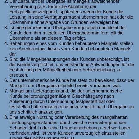
Der Zeitpunkt der Übergabe ist mangels abweichender
Vereinbarung (z.B. förmliche Abnahme) der
Fertigstellungszeitpunkt, spätestens wenn der Kunde die
Leistung in seine Verfügungsmacht übernommen hat oder die
Übernahme ohne Angabe von Gründen verweigert hat.
Ist eine gemeinsame Übergabe vorgesehen und bleibt der
Kunde dem ihm mitgeteilten Übergabetermin fern, gilt die
Übernahme als an diesem Tag erfolgt.
Behebungen eines vom Kunden behaupteten Mangels stellen
kein Anerkenntnis dieses vom Kunden behaupteten Mangels
dar.
Sind die Mängelbehauptungen des Kunden unberechtigt, ist
der Kunde verpflichtet, uns entstandene Aufwendungen für die
Feststellung der Mängelfreiheit oder Fehlerbehebung zu
ersetzen.
Der unternehmerische Kunde hat stets zu beweisen, dass der
Mangel zum Übergabezeitpunkt bereits vorhanden war.
Mängel am Liefergegenstand, die der unternehmerische
Kunde bei ordnungsgemäßem Geschäftsgang nach
Ablieferung durch Untersuchung festgestellt hat oder
feststellen hätte müssen sind unverzüglich nach Übergabe an
uns schriftlich anzuzeigen.
Eine etwaige Nutzung oder Verarbeitung des mangelhaften
Leistungsgegenstandes, durch welche ein weitergehender
Schaden droht oder eine Ursachenerhebung erschwert oder
verhindert wird, ist vom Kunden unverzüglich einzustellen,
soweit dies nicht unzumutbar ist.